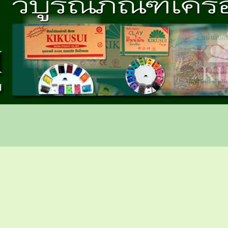
น, เครื่องกีฬา
กงาน เครื่องกีฬา ราคาถูก